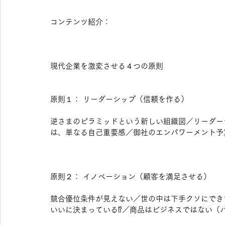
コンテンツ紹介：
現代企業を激変させる４つの原則
原則１： リーダーシップ（信頼を作る） 
逆さまのピラミッドという新しい組織図／リーダー
は、単なる自己重要感／御社のエンパワーメント予
原則２： イノベーション（顧客を満足させる）
競合優位条件が見えない／世の中は下手クソにでき
いいに決まっている⁉／商品はビジネスではない（