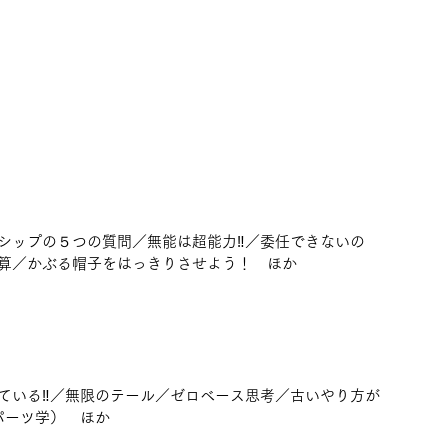
シップの５つの質問／無能は超能力‼／委任できないの
算／かぶる帽子をはっきりさせよう！　ほか
ている‼／無限のテール／ゼロベース思考／古いやり方が
パーツ学）　ほか