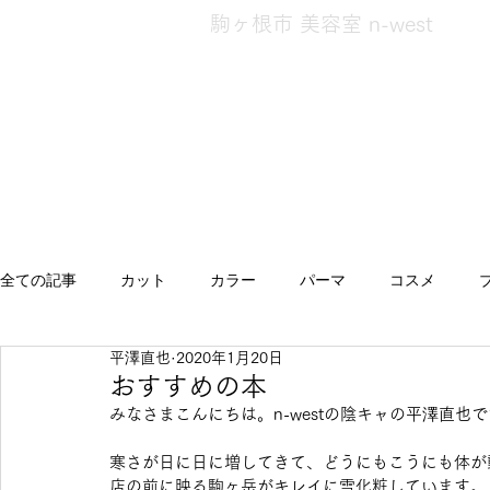
駒ヶ根市 美容室 n-west
全ての記事
カット
カラー
パーマ
コスメ
平澤直也
2020年1月20日
エクステ
スタイル
キッズ
発毛・発育
ト
おすすめの本
みなさまこんにちは。n-westの陰キャの平澤直也
へあけあ
健康
髪のお悩み相談
災害対策
寒さが日に日に増してきて、どうにもこうにも体が
店の前に映る駒ヶ岳がキレイに雪化粧しています。