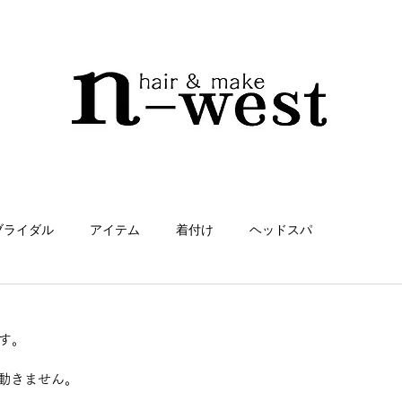
ブライダル
アイテム
着付け
ヘッドスパ
リートメント
n-west
ヘアケア
カラダとおしゃれ
です。
美肌ケア
毛髪知識
今すぐ始める
コミュニティ
動きません。