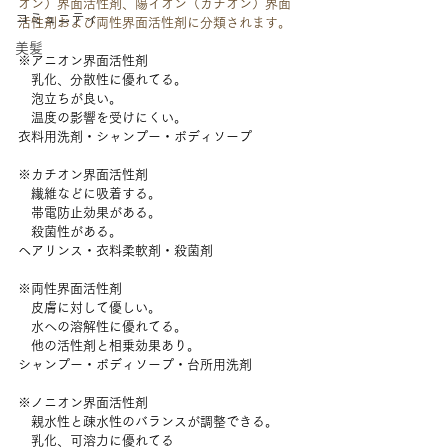
オン）界面活性剤、陽イオン（カチオン）界面
コミュニティ
活性剤および両性界面活性剤に分類されます。
美髪
※アニオン界面活性剤
　乳化、分散性に優れてる。
　泡立ちが良い。
　温度の影響を受けにくい。
衣料用洗剤・シャンプー・ボディソープ
※カチオン界面活性剤
　繊維などに吸着する。
　帯電防止効果がある。
　殺菌性がある。
ヘアリンス・衣料柔軟剤・殺菌剤
※両性界面活性剤
　皮膚に対して優しい。
　水への溶解性に優れてる。
　他の活性剤と相乗効果あり。
シャンプー・ボディソープ・台所用洗剤
※ノニオン界面活性剤
　親水性と疎水性のバランスが調整できる。
　乳化、可溶力に優れてる