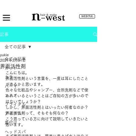
WEB予約
記事
全ての記事
yukie
全ての記事
2021年3月31日
界面活性剤
カット
こんにちは。
カラー
界面活性剤という言葉を、一度は耳にしたこと
があるかと思います。
パーマ
色々な化粧品やシャンプー、台所洗剤などで使
コスメ
われているということはご存知の方が多いので
はないでしょうか？
ブライダル
しかし、界面活性剤とはいったい何者なのか？
界面活性剤って、そもそも何なの？
アイテム
こう思っている方に向けて説明していきたいと
着付け
思います。
ヘッドスパ