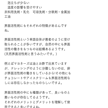
　泡立ちが少ない
　温度の影響を受けやすい
衣料用洗剤・乳化　可溶洗剤・分散剤・金属加
工油
界面活性剤にもそれぞれの特徴があるんです
ね。
界面活性剤という単語自体が悪者のように受け
取られることが多いですが、自然の中にも界面
活性の働きをもつものは結構あるようです。
(天然界面活性剤と言うみたいです。)
例えばマヨネーズは油とお酢で出来ています
が、ドレッシングのように分離しないのは、卵
が界面活性剤の働きをしているから!その他にも
チョコレートやアイスクリームも界面活性剤な
しには存在しなかったものらしいですよ。
界面活性剤の中にも種類があって、良いものと
悪いものが存在してるようです。
それぞれのメリットとデメリットを理解して使
用できると良いですよね。