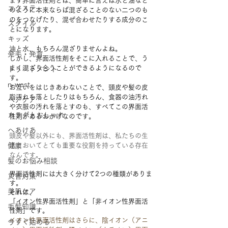
まず界面活性剤とは、簡単に言えば水と油など
エクステ
のように本来ならば混ざることのない二つのも
のをつなげたり、混ぜ合わせたりする成分のこ
スタイル
とになります。
キッズ
油と水、もちろん混ざりませんよね。
発毛・発育
しかし、界面活性剤をそこに入れることで、う
まく混ざり合うことができるようになるので
トリートメント
す。
n-west
お互いをはじきあわないことで、頭皮や髪の皮
脂汚れを落としたりはもちろん、食器の油汚れ
ヘアケア
や衣服の汚れを落とすのも、すべてこの界面活
カラダとおしゃれ
性剤があるおかげなのです。
へあけあ
頭皮や髪以外にも、界面活性剤は、私たちの生
健康
活においてとても重要な役割を持っている存在
なんです。
髪のお悩み相談
界面活性剤には大きく分けて2つの種類がありま
災害対策
す。
美肌ケア
それは、
「イオン性界面活性剤」と「非イオン性界面活
毛髪知識
性剤」です。
イオン性界面活性剤はさらに、陰イオン（アニ
今すぐ始める