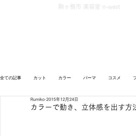
駒ヶ根市 美容室 n-west
全ての記事
カット
カラー
パーマ
コスメ
Rumiko
2015年12月24日
エクステ
スタイル
キッズ
発毛・発育
ト
カラーで動き、立体感を出す方
へあけあ
健康
髪のお悩み相談
災害対策