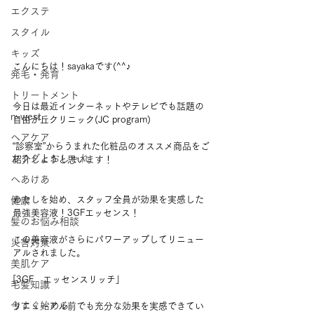
エクステ
スタイル
キッズ
こんにちは！sayakaです(^^♪
発毛・発育
トリートメント
今日は最近インターネットやテレビでも話題の
n-west
自由が丘クリニック(JC program)
ヘアケア
“診察室”からうまれた化粧品のオススメ商品をご
カラダとおしゃれ
紹介しようと思います！
へあけあ
わたしを始め、スタッフ全員が効果を実感した
健康
最強美容液！3GFエッセンス！
髪のお悩み相談
この美容液がさらにパワーアップしてリニュー
災害対策
アルされました。
美肌ケア
[3GF　エッセンスリッチ」
毛髪知識
今すぐ始める
リニューアル前でも充分な効果を実感できてい