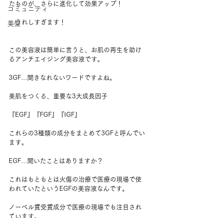
たものが、さらに進化して効果アップ！
コミュニティ
…うれしすぎます！
美髪
この美容液は簡単に言うと、お肌の再生を助け
るアンチエイジング美容液です。
3GF…聞きなれないワードですよね。
美肌をつくる、重要な3大成長因子
『EGF』『FGF』『IGF』
これらの3種類の成分をまとめて3GFと呼んでい
ます。
EGF…聞いたことはありますか？
これはもともとは火傷の治療で医療の現場で使
われていたというEGFの美容液なんです。
ノーベル賞受賞成分で医療の現場でも注目され
ています。