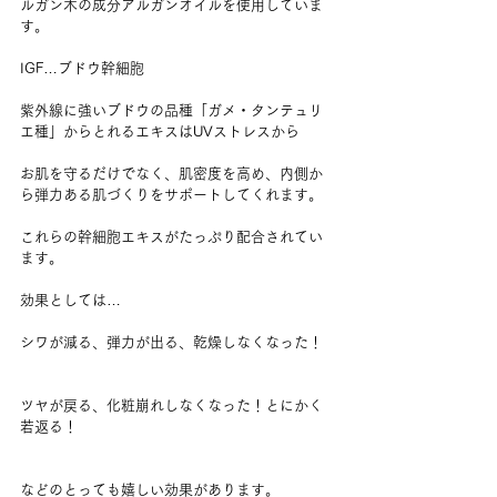
ルガン木の成分アルガンオイルを使用していま
す。
IGF…ブドウ幹細胞
紫外線に強いブドウの品種「ガメ・タンテュリ
エ種」からとれるエキスはUVストレスから
お肌を守るだけでなく、肌密度を高め、内側か
ら弾力ある肌づくりをサポートしてくれます。
これらの幹細胞エキスがたっぷり配合されてい
ます。
効果としては…
シワが減る、弾力が出る、乾燥しなくなった！
ツヤが戻る、化粧崩れしなくなった！とにかく
若返る！       
などのとっても嬉しい効果があります。