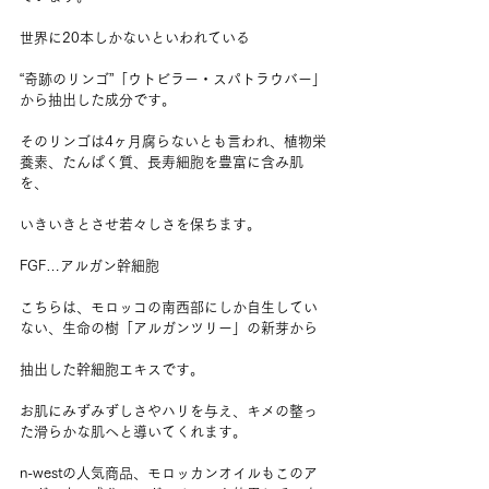
世界に20本しかないといわれている
“奇跡のリンゴ”「ウトビラー・スパトラウバー」
から抽出した成分です。
そのリンゴは4ヶ月腐らないとも言われ、植物栄
養素、たんぱく質、長寿細胞を豊富に含み肌
を、
いきいきとさせ若々しさを保ちます。
FGF…アルガン幹細胞
こちらは、モロッコの南西部にしか自生してい
ない、生命の樹「アルガンツリー」の新芽から
抽出した幹細胞エキスです。
お肌にみずみずしさやハリを与え、キメの整っ
た滑らかな肌へと導いてくれます。
n-westの人気商品、モロッカンオイルもこのア