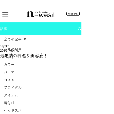
WEB予約
記事
全ての記事
sayaka
全ての記事
2016年6月1日
最先端の若返り美容液！
カット
カラー
パーマ
コスメ
ブライダル
アイテム
着付け
ヘッドスパ