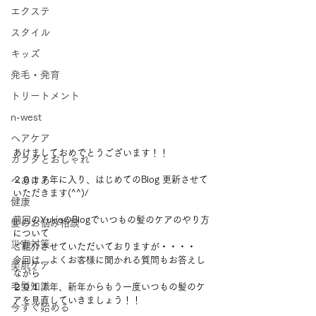
エクステ
スタイル
キッズ
発毛・発育
トリートメント
n-west
ヘアケア
あけましておめでとうございます！！
カラダとおしゃれ
２０１７年に入り、はじめてのBlog 更新させて
へあけあ
いただきます(^^)/
健康
前回のYukieのBlogでいつもの髪のケアのやり方
髪のお悩み相談
について
災害対策
ご紹介させていただいておりますが・・・・
今回は、よくお客様に聞かれる質問もお答えし
美肌ケア
ながら
毛髪知識
２０１７年、新年からもう一度いつもの髪のケ
アを見直していきましょう！！
今すぐ始める