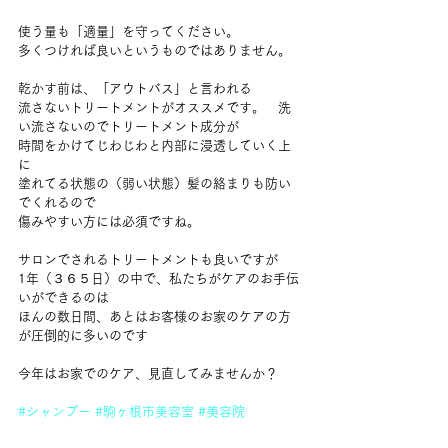
使う量も「適量」を守ってください。
多くつければ良いというものではありません。
乾かす前は、「アウトバス」と言われる
流さないトリートメントがオススメです。　洗
い流さないのでトリートメント成分が
時間をかけてじわじわと内部に浸透していく上
に
塗れてる状態の（弱い状態）髪の絡まりも防い
でくれるので
傷みやすい方には必須ですね。
サロンでされるトリートメントも良いですが
1年（３６５日）の中で、私たちがケアのお手伝
いができるのは
ほんの数日間、あとはお客様のお家のケアの方
が圧倒的に多いのです
今年はお家でのケア、見直してみませんか？
#シャンプー
#駒ヶ根市美容室
#美容院