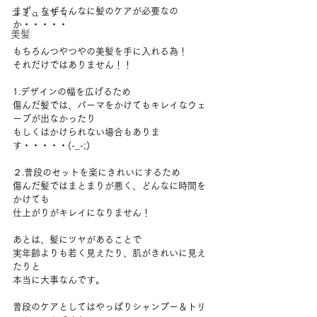
まず、なぜそんなに髪のケアが必要なの
コミュニティ
か・・・・・
美髪
もちろんつやつやの美髪を手に入れる為！
それだけではありません！！　
1.デザインの幅を広げるため
傷んだ髪では、パーマをかけてもキレイなウェ
ーブが出なかったり
もしくはかけられない場合もありま
す・・・・・(-_-;)
２.普段のセットを楽にきれいにするため
傷んだ髪ではまとまりが悪く、どんなに時間を
かけても
仕上がりがキレイになりません！
あとは、髪にツヤがあることで
実年齢よりも若く見えたり、肌がきれいに見え
たりと
本当に大事なんです。
普段のケアとしてはやっぱりシャンプー＆トリ