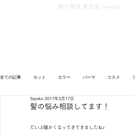
駒ヶ根市 美容室 n-west
全ての記事
カット
カラー
パーマ
コスメ
Sayaka
2017年3月17日
エクステ
スタイル
キッズ
発毛・発育
ト
髪の悩み相談してます！
へあけあ
健康
髪のお悩み相談
災害対策
だいぶ暖かくなってきてきましたね♪