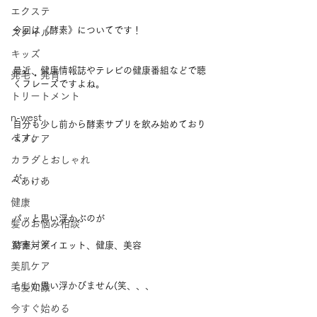
エクステ
今回は《酵素》についてです！
スタイル
キッズ
最近、健康情報誌やテレビの健康番組などで聴
発毛・発育
くフレーズですよね。
トリートメント
n-west
自分も少し前から酵素サプリを飲み始めており
ます。
ヘアケア
カラダとおしゃれ
が、、、
へあけあ
健康
パッと思い浮かぶのが
髪のお悩み相談
災害対策
酵素＝ダイエット、健康、美容
美肌ケア
としか思い浮かびません(笑、、、
毛髪知識
今すぐ始める