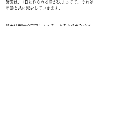
酵素は、1日に作られる量が決まってて、それは
年齢と共に減少していきます。
酵素は健康や美容にとって、とても必要な栄養
素なんですね！！
コメント
コメントを追加…