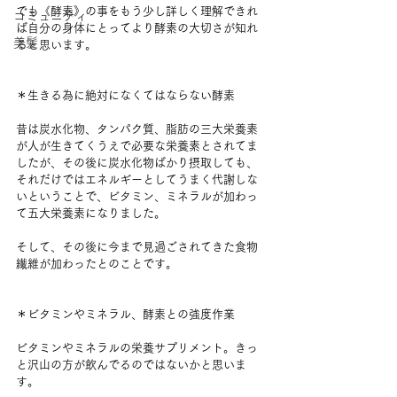
でも《酵素》の事をもう少し詳しく理解できれ
コミュニティ
ば自分の身体にとってより酵素の大切さが知れ
美髪
ると思います。
＊生きる為に絶対になくてはならない酵素
昔は炭水化物、タンパク質、脂肪の三大栄養素
が人が生きてくうえで必要な栄養素とされてま
したが、その後に炭水化物ばかり摂取しても、
それだけではエネルギーとしてうまく代謝しな
いということで、ビタミン、ミネラルが加わっ
て五大栄養素になりました。
そして、その後に今まで見過ごされてきた食物
繊維が加わったとのことです。
＊ビタミンやミネラル、酵素との強度作業
ビタミンやミネラルの栄養サプリメント。きっ
と沢山の方が飲んでるのではないかと思いま
す。